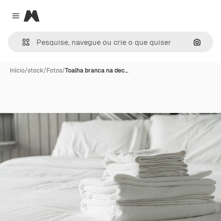
Magnific
Close menu
Pesqui
Início
/
stock
/
Fotos
/
Toalha branca na dec…