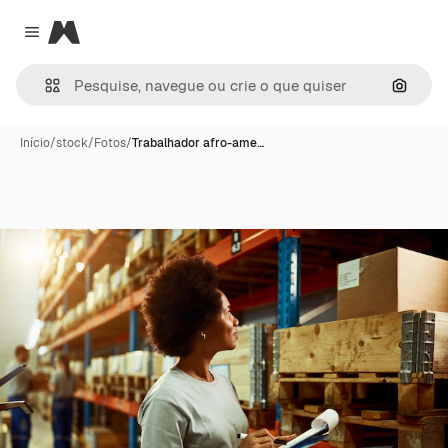
Magnific
Close menu
Pesqui
Início
/
stock
/
Fotos
/
Trabalhador afro-ame…