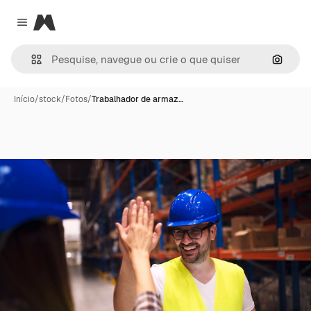
Magnific
Close menu
Pesqui
Início
/
stock
/
Fotos
/
Trabalhador de armaz…