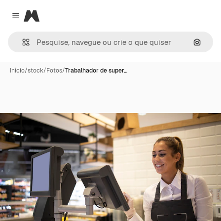
Magnific
Close menu
Pesqui
Início
/
stock
/
Fotos
/
Trabalhador de super…