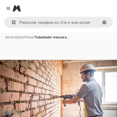
Magnific
Close menu
Pesqui
Início
/
stock
/
Fotos
/
Trabalhador manual e…