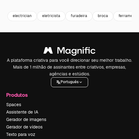
Premium
Premium
Premium
Premium
electrician
eletricista
furadeira
broca
ferramenta
A plataforma criativa para você direcionar seu melhor trabalho.
Mais de 1 milhão de assinantes entre criativos, empresas,
agências e estúdios.
Português
Produtos
Spaces
Assistente de IA
Gerador de imagens
Gerador de vídeos
Texto para voz