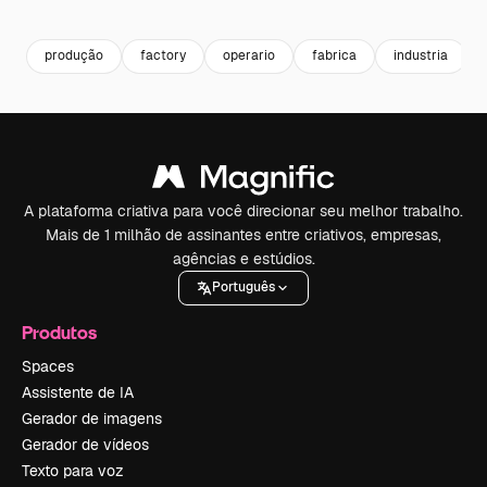
Premium
Premium
Gerado por IA
Premium
Premium
produção
factory
operario
fabrica
industria
A plataforma criativa para você direcionar seu melhor trabalho.
Mais de 1 milhão de assinantes entre criativos, empresas,
agências e estúdios.
Português
Produtos
Spaces
Assistente de IA
Gerador de imagens
Gerador de vídeos
Texto para voz