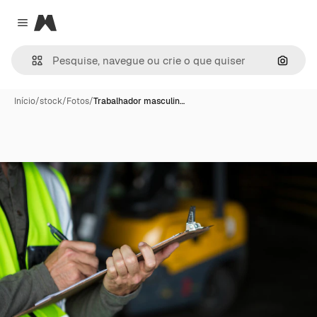
Magnific
Close menu
Pesqui
Início
/
stock
/
Fotos
/
Trabalhador masculin…