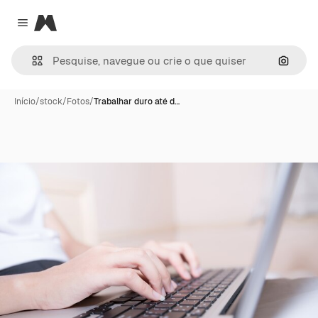
Magnific
Close menu
Pesqui
Início
/
stock
/
Fotos
/
Trabalhar duro até d…