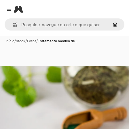
Magnific
Close menu
Pesqui
Início
/
stock
/
Fotos
/
Tratamento médico de…