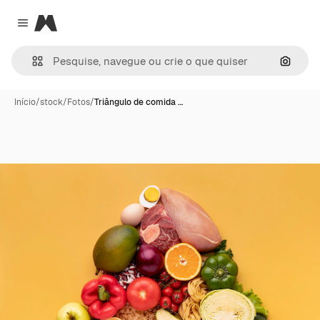
Magnific
Close menu
Pesqui
Início
/
stock
/
Fotos
/
Triângulo de comida …