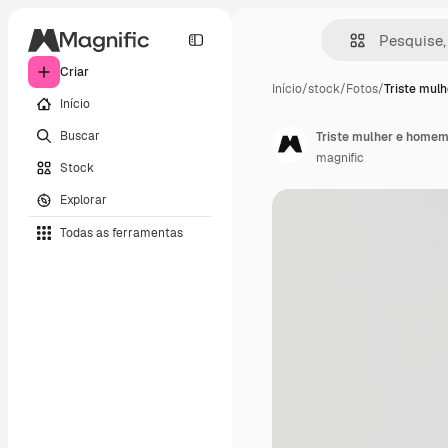
Criar
Início
/
stock
/
Fotos
/
Triste mul
Início
Buscar
Triste mulher e home
magnific
Stock
Explorar
Todas as ferramentas