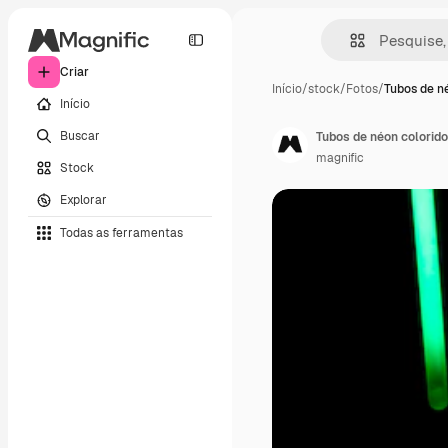
Criar
Início
/
stock
/
Fotos
/
Tubos de n
Início
Buscar
Tubos de néon colorid
magnific
Stock
Explorar
Todas as ferramentas