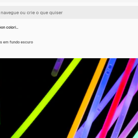
éon colori…
os em fundo escuro