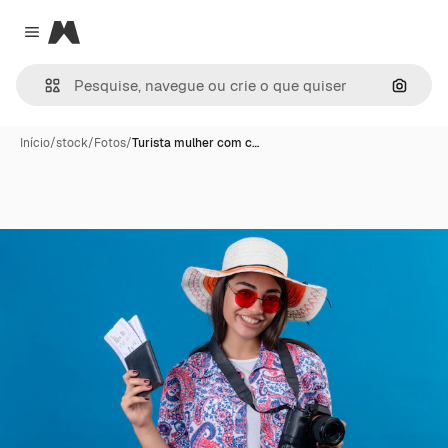
Magnific
Close menu
Pesqui
Início
/
stock
/
Fotos
/
Turista mulher com c…