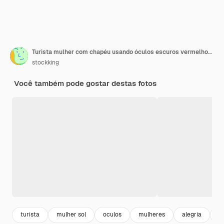
Turista mulher com chapéu usando óculos escuros vermelhos em pé com uma câmera fotográfica segurando o passaporte e os ingressos sorrindo alegremente, pronta para férias no isolado azul
stockking
Você também pode gostar destas fotos
turista
mulher sol
oculos
mulheres
alegria
c