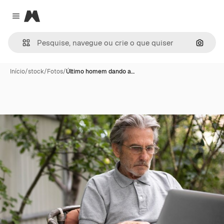
Magnific
Close menu
Pesqui
Início
/
stock
/
Fotos
/
Último homem dando a…