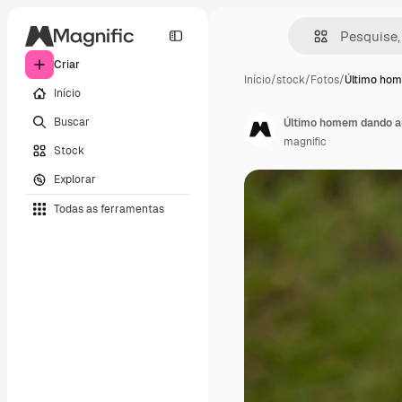
Criar
Início
/
stock
/
Fotos
/
Último ho
Início
Buscar
Último homem dando au
magnific
Stock
Explorar
Todas as ferramentas