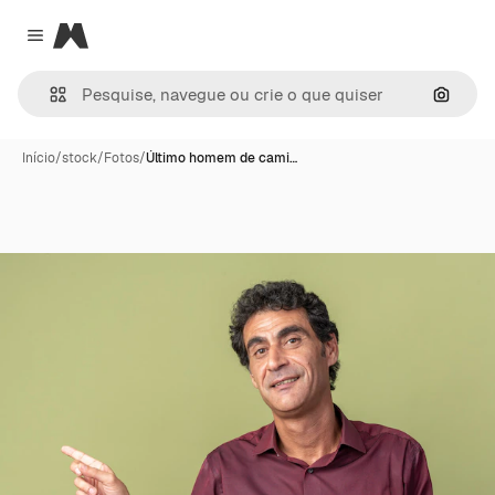
Magnific
Close menu
Pesqui
Início
/
stock
/
Fotos
/
Último homem de cami…