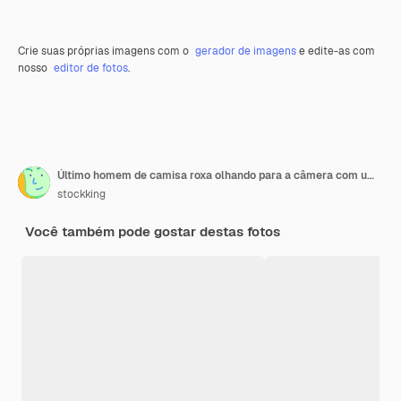
Crie suas próprias imagens com o
gerador de imagens
e edite-as com
nosso
editor de fotos
.
Último homem de camisa roxa olhando para a câmera com um sorriso confiante no rosto apontando com o dedo indicador para o lado em pé sobre o verde
stockking
Você também pode gostar destas fotos