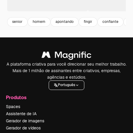
senior
homem
apontando
fingir
confiante
de
A plataforma criativa para você direcionar seu melhor trabalho.
Mais de 1 milhão de assinantes entre criativos, empresas,
agências e estúdios.
Português
Produtos
Spaces
Assistente de IA
Gerador de imagens
Gerador de vídeos