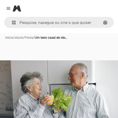
Magnific
Close menu
Pesqui
Início
/
stock
/
Fotos
/
Um belo casal de ido…