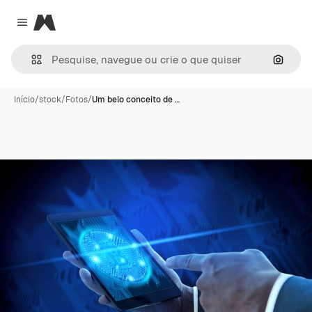
Magnific
Close menu
Pesqui
Início
/
stock
/
Fotos
/
Um belo conceito de …