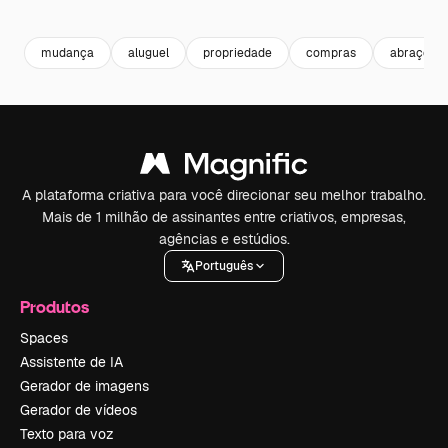
Premium
Premium
Premium
Premium
mudança
aluguel
propriedade
compras
abraço
A plataforma criativa para você direcionar seu melhor trabalho.
Mais de 1 milhão de assinantes entre criativos, empresas,
agências e estúdios.
Português
Produtos
Spaces
Assistente de IA
Gerador de imagens
Gerador de vídeos
Texto para voz