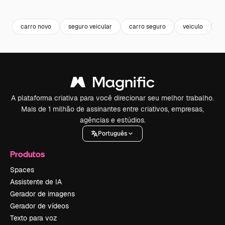
Premium
Premium
Premium
Premium
carro novo
seguro veicular
carro seguro
veiculo
p
A plataforma criativa para você direcionar seu melhor trabalho.
Mais de 1 milhão de assinantes entre criativos, empresas,
agências e estúdios.
Português
Produtos
Spaces
Assistente de IA
Gerador de imagens
Gerador de vídeos
Texto para voz