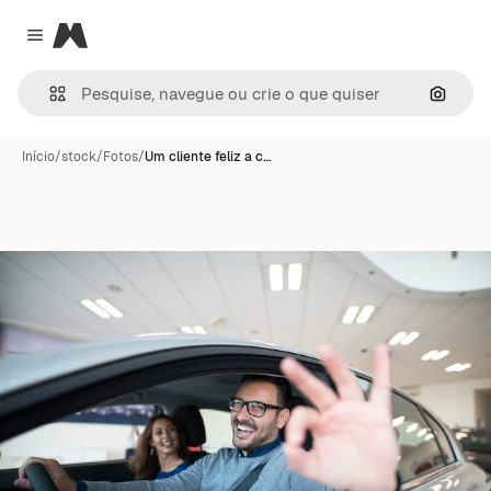
Magnific
Close menu
Pesqui
Início
/
stock
/
Fotos
/
Um cliente feliz a c…