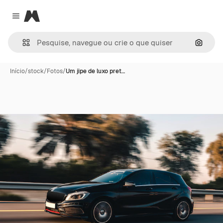
Magnific
Close menu
Pesqui
Início
/
stock
/
Fotos
/
Um jipe de luxo pret…