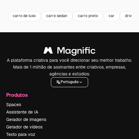
Premium
Premium
Gerado por IA
Premium
Premium
Gerado por 
carro de luxo
carro sedan
carro preto
car
drive
A plataforma criativa para você direcionar seu melhor trabalho.
Mais de 1 milhão de assinantes entre criativos, empresas,
agências e estúdios.
Português
Produtos
Spaces
Assistente de IA
Gerador de imagens
Gerador de vídeos
Texto para voz