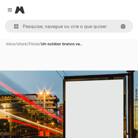
Magnific
Close menu
Pesqui
Início
/
stock
/
Fotos
/
Um outdoor branco va…