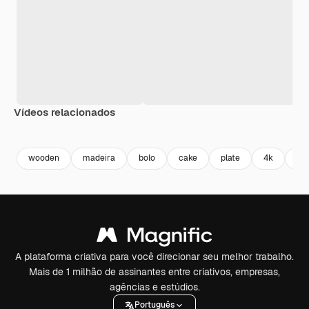
Vídeos relacionados
Premium
Premium
Premium
Premium
Gerado por 
wooden
madeira
bolo
cake
plate
4k
co
A plataforma criativa para você direcionar seu melhor trabalho.
Mais de 1 milhão de assinantes entre criativos, empresas,
agências e estúdios.
Português