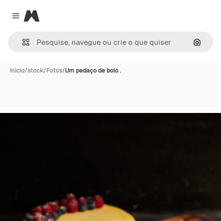
Magnific
Close menu
Pesqui
Início
/
stock
/
Fotos
/
Um pedaço de bolo .