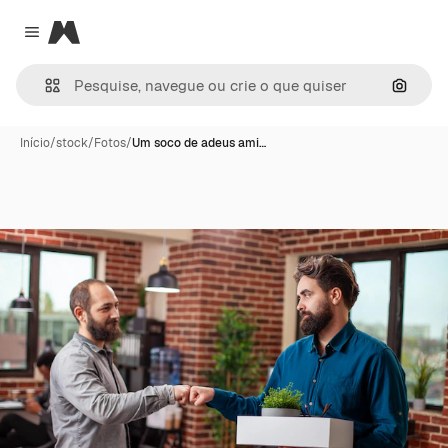
Magnific
Close menu
Pesqui
Início
/
stock
/
Fotos
/
Um soco de adeus ami…