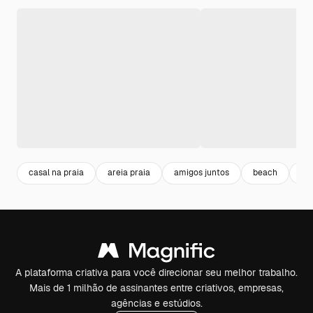
casal na praia
areia praia
amigos juntos
beach
pr
A plataforma criativa para você direcionar seu melhor trabalho.
Mais de 1 milhão de assinantes entre criativos, empresas,
agências e estúdios.