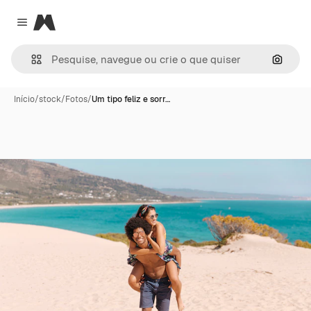
Magnific
Close menu
Pesqui
Início
/
stock
/
Fotos
/
Um tipo feliz e sorr…