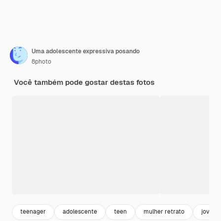
Uma adolescente expressiva posando
8photo
Você também pode gostar destas fotos
teenager
adolescente
teen
mulher retrato
jovem 