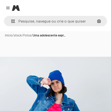
Magnific
Close menu
Pesqui
Início
/
stock
/
Fotos
/
Uma adolescente expr…