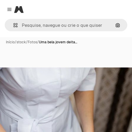
Magnific
Close menu
Pesqui
Início
/
stock
/
Fotos
/
Uma bela jovem deita…