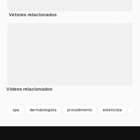
Vetores relacionados
Vídeos relacionados
Premium
Premium
Gerado por IA
Premium
Premium
Gerado por 
spa
dermatologista
procedimento
esteticista
crem