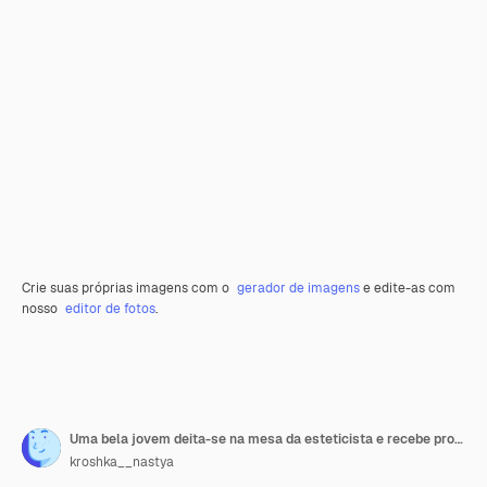
Crie suas próprias imagens com o
gerador de imagens
e edite-as com
nosso
editor de fotos
.
Uma bela jovem deita-se na mesa da esteticista e recebe procedimentos, uma leve massagem facial com óleo.
kroshka__nastya