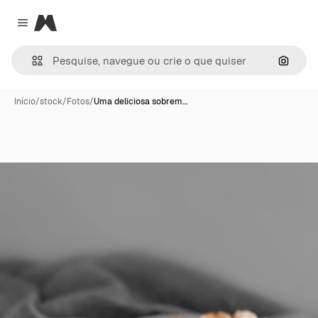
Magnific
Close menu
Pesqui
Início
/
stock
/
Fotos
/
Uma deliciosa sobrem…