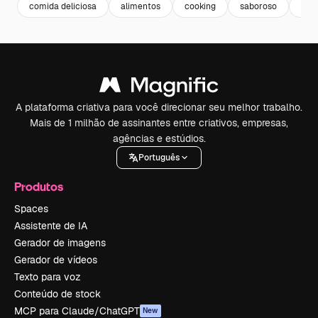
comida deliciosa
alimentos
cooking
saboroso
com
A plataforma criativa para você direcionar seu melhor trabalho.
Mais de 1 milhão de assinantes entre criativos, empresas,
agências e estúdios.
Português
Produtos
Spaces
Assistente de IA
Gerador de imagens
Gerador de vídeos
Texto para voz
Conteúdo de stock
MCP para Claude/ChatGPT
New