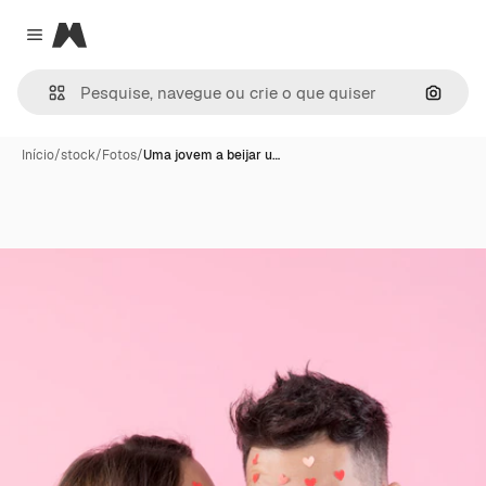
Magnific
Close menu
Pesqui
Início
/
stock
/
Fotos
/
Uma jovem a beijar u…