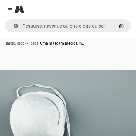
Magnific
Close menu
Pesqui
Início
/
stock
/
Fotos
/
Uma máscara médica m…