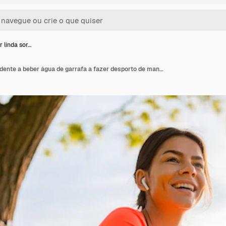
 linda sor…
Uma mulher linda sorridente a beber água de garrafa a fazer desporto de manhã no parque.