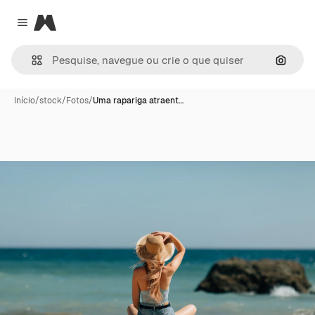
Magnific
Close menu
Pesqui
Início
/
stock
/
Fotos
/
Uma rapariga atraent…