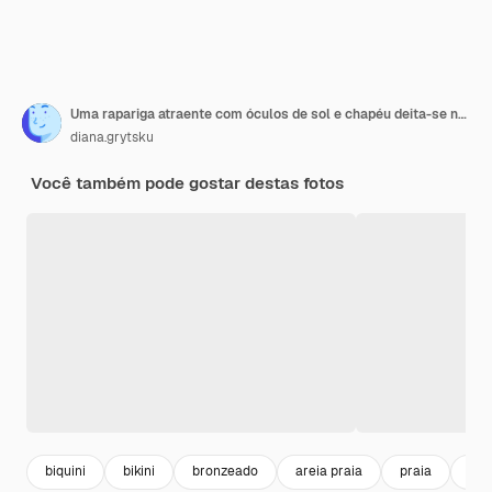
Uma rapariga atraente com óculos de sol e chapéu deita-se na areia quente
diana.grytsku
Você também pode gostar destas fotos
biquini
bikini
bronzeado
areia praia
praia
bea