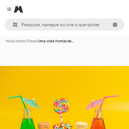
Magnific
Close menu
Pesqui
Início
/
stock
/
Fotos
/
Uma vista frontal de…