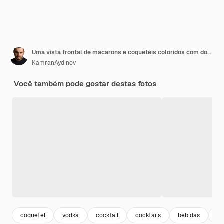
Uma vista frontal de macarons e coquetéis coloridos com doces e pirulito em amarelo, bolo colorido arco-íris
KamranAydinov
Você também pode gostar destas fotos
coquetel
vodka
cocktail
cocktails
bebidas
su