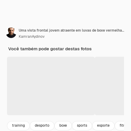
Uma vista frontal jovem atraente em luvas de boxe vermelhas fogo camisa sobre o treinamento de boxe de esporte de fundo preto
KamranAydinov
Você também pode gostar destas fotos
training
desporto
boxe
sports
esporte
fitness