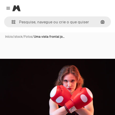
Magnific
Close menu
Pesqui
Início
/
stock
/
Fotos
/
Uma vista frontal jo…