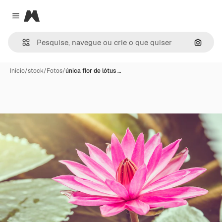
Magnific
Close menu
Pesqui
Início
/
stock
/
Fotos
/
única flor de lótus …