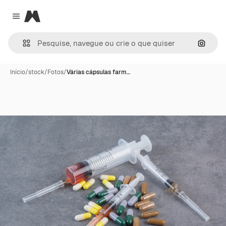
Magnific
Close menu
Pesqui
Início
/
stock
/
Fotos
/
Várias cápsulas farm…