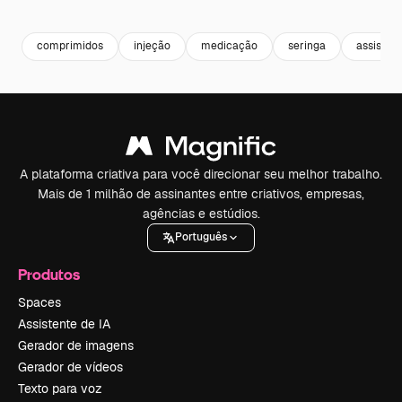
Premium
Premium
Premium
Premium
comprimidos
injeção
medicação
seringa
assisten
A plataforma criativa para você direcionar seu melhor trabalho.
Mais de 1 milhão de assinantes entre criativos, empresas,
agências e estúdios.
Português
Produtos
Spaces
Assistente de IA
Gerador de imagens
Gerador de vídeos
Texto para voz