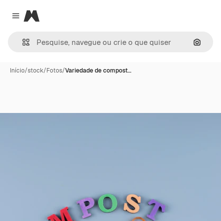
Magnific
Close menu
Pesqui
Início
/
stock
/
Fotos
/
Variedade de compost…