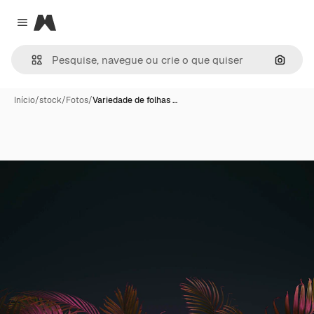
Magnific
Close menu
Pesqui
Início
/
stock
/
Fotos
/
Variedade de folhas …