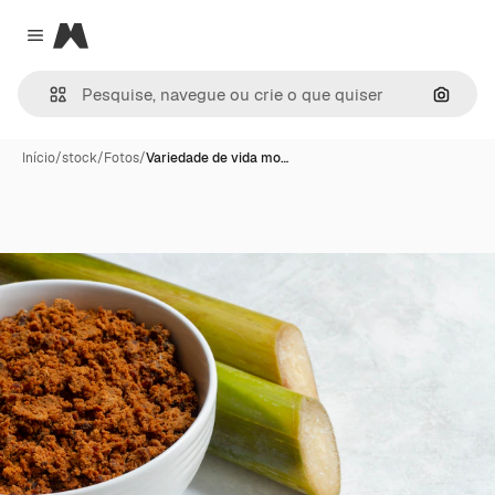
Magnific
Close menu
Pesqui
Início
/
stock
/
Fotos
/
Variedade de vida mo…