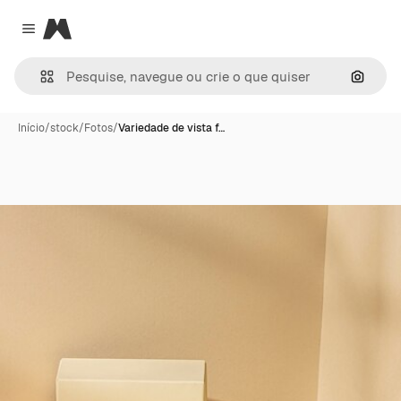
Magnific
Close menu
Pesqui
Início
/
stock
/
Fotos
/
Variedade de vista f…