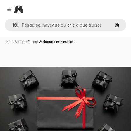
Magnific
Close menu
Pesqui
Início
/
stock
/
Fotos
/
Variedade minimalist…