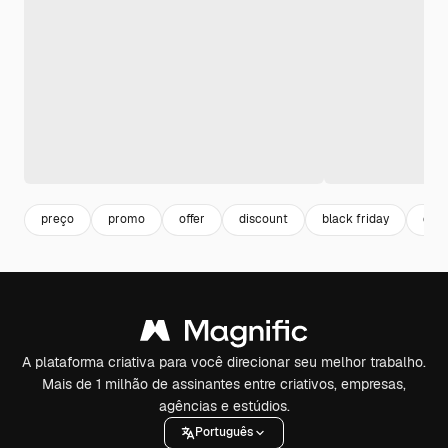
preço
promo
offer
discount
black friday
des
A plataforma criativa para você direcionar seu melhor trabalho.
Mais de 1 milhão de assinantes entre criativos, empresas,
agências e estúdios.
Português