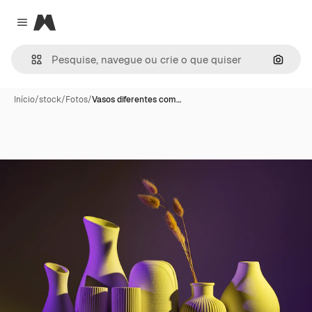
Magnific
Close menu
Pesqui
Início
/
stock
/
Fotos
/
Vasos diferentes com…