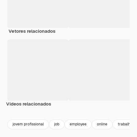
Vetores relacionados
Vídeos relacionados
Premium
Premium
Premium
Premium
jovem profissional
job
employee
online
trabalho