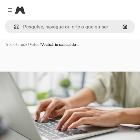
Magnific
Close menu
Pesqui
Início
/
stock
/
Fotos
/
Vestuário casual de …