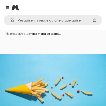
Magnific
Close menu
Pesqui
Início
/
stock
/
Fotos
/
Vida morta de pratos…