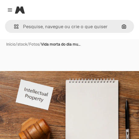
Magnific
Close menu
Pesqui
Início
/
stock
/
Fotos
/
Vida morta do dia mu…