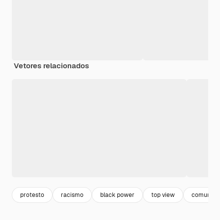
Vetores relacionados
protesto
racismo
black power
top view
comunida