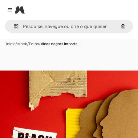
Magnific
Close menu
Pesqui
Início
/
stock
/
Fotos
/
Vidas negras importa…