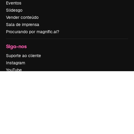
Eventos
Slidesgo
Vender conteúdo
Sala de imprensa
Procurando por magnific.ai?
Siga-nos
Suporte ao cliente
Instagram
YouTube
LinkedIn
TikTok
Discord
X
Reddit
Copyright © 2010-
2026
Freepik Company S.L.U.
Todos os direitos
reservados
.