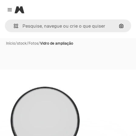
Magnific
Close menu
Pesqui
Início
/
stock
/
Fotos
/
Vidro de ampliação