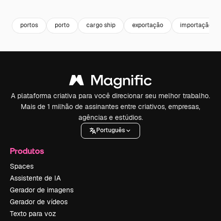
Premium
Premium
Premium
Premium
portos
porto
cargo ship
exportação
importação
A plataforma criativa para você direcionar seu melhor trabalho.
Mais de 1 milhão de assinantes entre criativos, empresas,
agências e estúdios.
Português
Produtos
Spaces
Assistente de IA
Gerador de imagens
Gerador de vídeos
Texto para voz