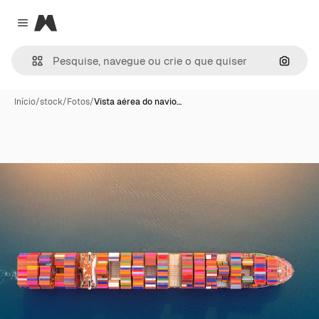
Magnific
Close menu
Pesqui
Início
/
stock
/
Fotos
/
Vista aérea do navio…