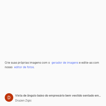
Crie suas próprias imagens com o
gerador de imagens
e edite-as com
nosso
editor de fotos
.
Vista de ângulo baixo do empresário bem vestido sentado em uma cadeira no escritório e olhando para a câmera
Drazen Zigic