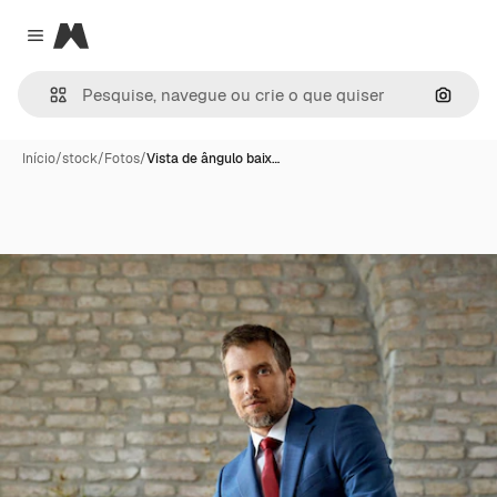
Magnific
Close menu
Pesqui
Início
/
stock
/
Fotos
/
Vista de ângulo baix…