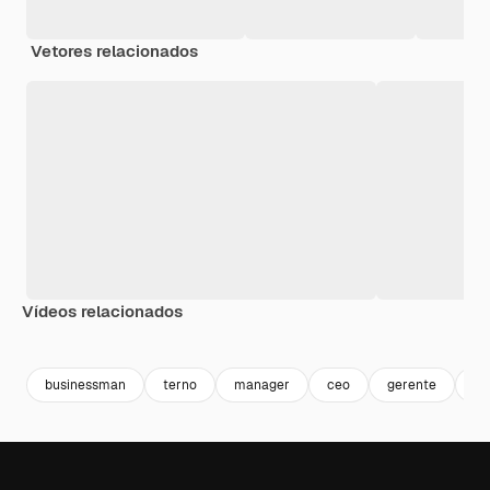
Vetores relacionados
Vídeos relacionados
Premium
Premium
Premium
Premium
businessman
terno
manager
ceo
gerente
ho