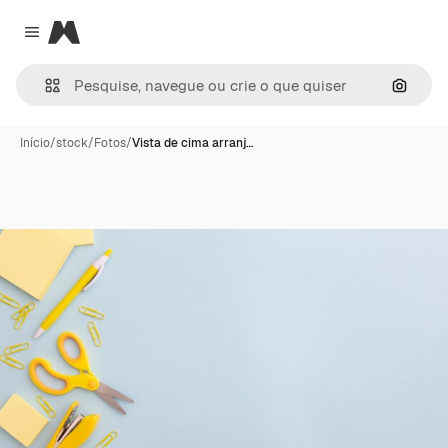
Magnific
Close menu
Pesqui
Início
/
stock
/
Fotos
/
Vista de cima arranj…