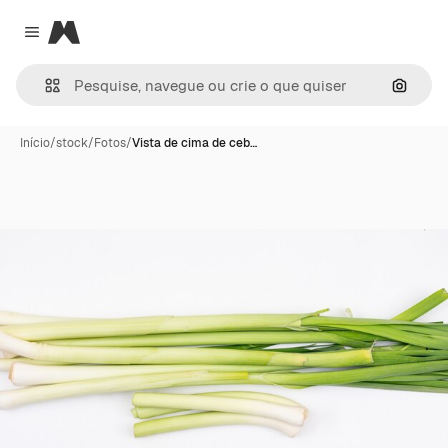
Magnific
Close menu
Pesqui
Início
/
stock
/
Fotos
/
Vista de cima de ceb…